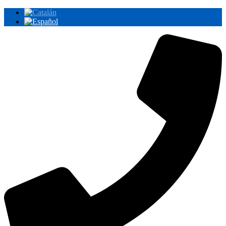
Ir
al
contenido