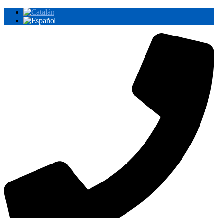
Ir
al
contenido