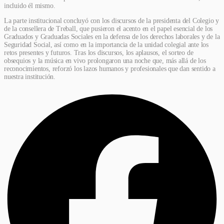
incluido él mismo.
La parte institucional concluyó con los discursos de la presidenta del Colegio y
de la consellera de Treball, que pusieron el acento en el papel esencial de los
Graduados y Graduadas Sociales en la defensa de los derechos laborales y de la
Seguridad Social, así como en la importancia de la unidad colegial ante los
retos presentes y futuros. Tras los discursos, los aplausos, el sorteo de
obsequios y la música en vivo prolongaron una noche que, más allá de los
reconocimientos, reforzó los lazos humanos y profesionales que dan sentido a
nuestra institución.