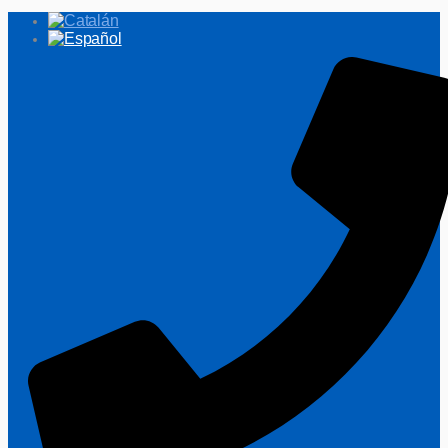
Ir
al
contenido