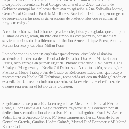
incorporado recientemente al Colegio durante el año 2025. La Junta de
Gobierno entregó los diplomas de nueva colegiación a Ana Solivellas Morro,
Gema Vidal Colorado, Patricia Mir Ruiz y Noelia Gil Dubuisson, en un gesto
de bienvenida a las nuevas generaciones de profesionales que se suman al
proyecto colegial.
A continuación, se rindió homenaje a los colegiados y colegiadas que cumplen
15 años de colegiación, un hito que simboliza compromiso, constancia y
servicio continuado. Recibieron su distinción Azucena López Perea, Antonia
Matías Borrero y Carolina Millán Pons.
La noche continuó con un capítulo especialmente vinculado al ámbito
académico. La decana de la Facultad de Derecho, Dra. Ana María Salom
Parets, hizo entrega en primer lugar del Premio Francisco J. Wilhelmi a Ani
Sahakyan Margaryan y a Noelia Gil Dubuisson. A continuación, se otorgó el
Premio al Mejor Trabajo Fin de Grado en Relaciones Laborales, que recayó
nuevamente en Noelia Gil Dubuisson, reconocida así con un doble galardón en
esta edición. Un reconocimiento que subrayó la excelencia y el esfuerzo de
quienes representan el futuro de la profesión.
Seguidamente, se procedió a la entrega de las Medallas de Plata al Mérito
Colegial, con las que el Colegio reconoce trayectorias que destacan por su
dedicación y contribución al colectivo. Fueron distinguidos Frank W. Acker
Vidal, Emérita Amoedo Ojeda, Mª Jesús Campuzano Pérez, Gerardo Jofre
González-Granda, Catalina Llodrá Galmés, Manuel Picó Bennasar y Mª Mercè
Ramis Coll.