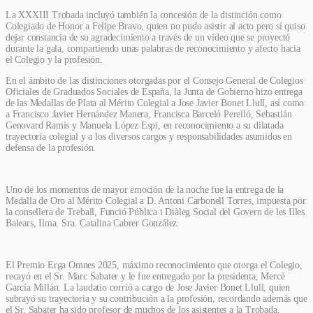
La XXXIII Trobada incluyó también la concesión de la distinción como
Colegiado de Honor a Felipe Bravo, quien no pudo asistir al acto pero sí quiso
dejar constancia de su agradecimiento a través de un vídeo que se proyectó
durante la gala, compartiendo unas palabras de reconocimiento y afecto hacia
el Colegio y la profesión.
En el ámbito de las distinciones otorgadas por el Consejo General de Colegios
Oficiales de Graduados Sociales de España, la Junta de Gobierno hizo entrega
de las Medallas de Plata al Mérito Colegial a Jose Javier Bonet Llull, así como
a Francisco Javier Hernández Manera, Francisca Barceló Perelló, Sebastián
Genovard Ramis y Manuela López Espi, en reconocimiento a su dilatada
trayectoria colegial y a los diversos cargos y responsabilidades asumidos en
defensa de la profesión.
Uno de los momentos de mayor emoción de la noche fue la entrega de la
Medalla de Oro al Mérito Colegial a D. Antoni Carbonell Torres, impuesta por
la consellera de Treball, Funció Pública i Diàleg Social del Govern de les Illes
Balears, Ilma. Sra. Catalina Cabrer González.
El Premio Erga Omnes 2025, máximo reconocimiento que otorga el Colegio,
recayó en el Sr. Marc Sabater y le fue entregado por la presidenta, Mercè
García Millán. La laudatio corrió a cargo de Jose Javier Bonet Llull, quien
subrayó su trayectoria y su contribución a la profesión, recordando además que
el Sr. Sabater ha sido profesor de muchos de los asistentes a la Trobada,