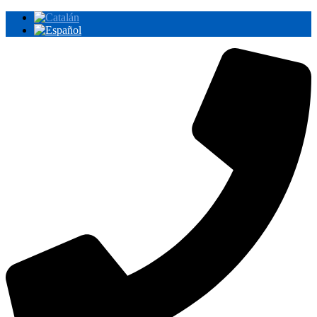
Ir
al
contenido