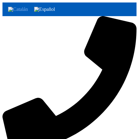
Ir
al
contenido